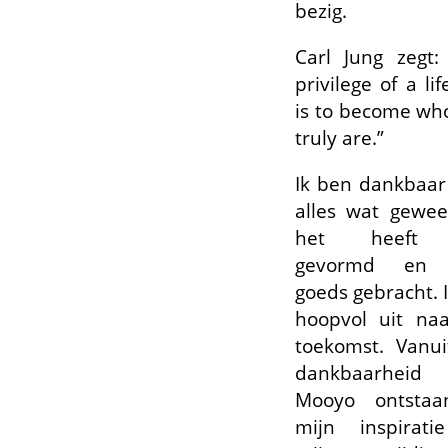
bezig.
Carl Jung zegt:
privilege of a li
is to become wh
truly are.”
Ik ben dankbaar
alles wat gewees
het heeft
gevormd en 
goeds gebracht. I
hoopvol uit na
toekomst. Vanui
dankbaarhei
Mooyo ontsta
mijn inspirat