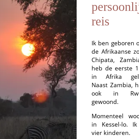
persoonli
reis
Ik ben geboren 
de Afrikaanse zo
Chipata, Zamb
heb de eerste 1
in Afrika gel
Naast Zambia, h
ook in Rwa
gewoond.
Momenteel woo
in Kessel-lo. I
vier kinderen.