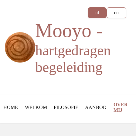
nl
en
Mooyo -
hartgedragen
begeleiding
OVER
HOME
WELKOM
FILOSOFIE
AANBOD
MIJ