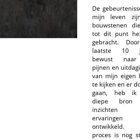
De gebeurteniss
mijn leven zi
bouwstenen di
tot dit punt h
gebracht. Doo
laatste 10 j
bewust naa
pijnen en uitdag
van mijn eigen 
te kijken en er d
gaan, heb ik
diepe bron
inzichten
ervaringen
ontwikkeld. 
proces is nog s